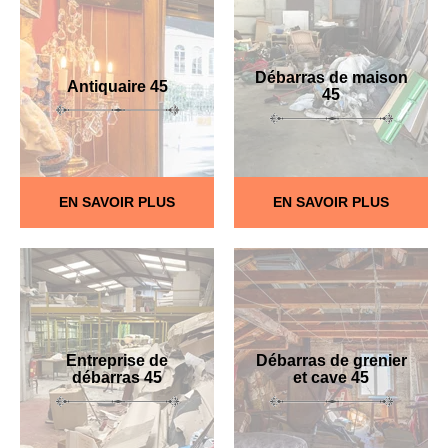
Débarras de maison
Antiquaire 45
45
EN SAVOIR PLUS
EN SAVOIR PLUS
Entreprise de
Débarras de grenier
débarras 45
et cave 45