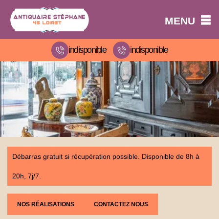
MENU
indisponible
indisponible
Débarras gratuit si récupération possible. Disponible de 8h à
20h, 7j/7.
NOS RÉALISATIONS
CONTACTEZ NOUS