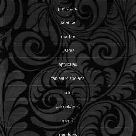
porcelaine
faïence
marbre
lustres
appliques
tableaux anciens
cartels
candelabres
reveils
pendules