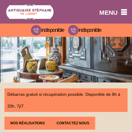
MENU
indisponible
indisponible
Débarras gratuit si récupération possible. Disponible de 8h à
20h, 7j/7.
NOS RÉALISATIONS
CONTACTEZ NOUS