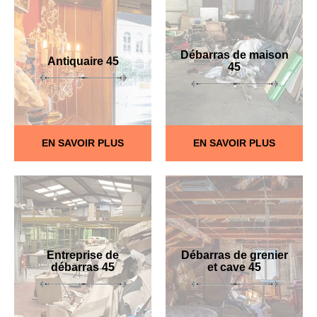
Débarras de maison
Antiquaire 45
45
EN SAVOIR PLUS
EN SAVOIR PLUS
Entreprise de
Débarras de grenier
débarras 45
et cave 45