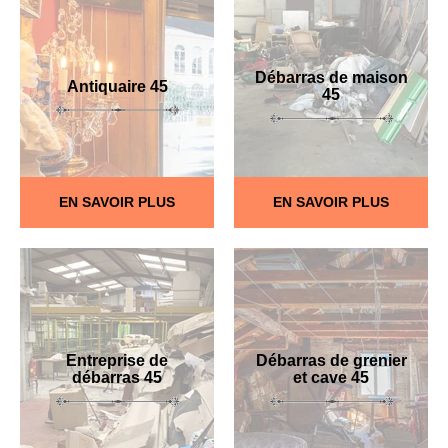
Débarras de maison
Antiquaire 45
45
EN SAVOIR PLUS
EN SAVOIR PLUS
Entreprise de
Débarras de grenier
débarras 45
et cave 45