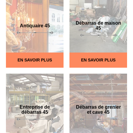
Débarras de maison
Antiquaire 45
45
EN SAVOIR PLUS
EN SAVOIR PLUS
Entreprise de
Débarras de grenier
débarras 45
et cave 45