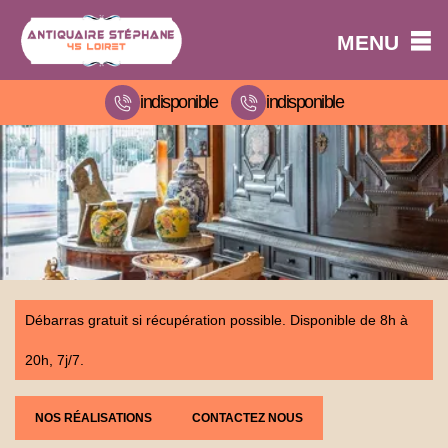
MENU
indisponible
indisponible
Débarras gratuit si récupération possible. Disponible de 8h à
20h, 7j/7.
NOS RÉALISATIONS
CONTACTEZ NOUS