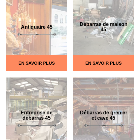
Débarras de maison
Antiquaire 45
45
EN SAVOIR PLUS
EN SAVOIR PLUS
Entreprise de
Débarras de grenier
débarras 45
et cave 45