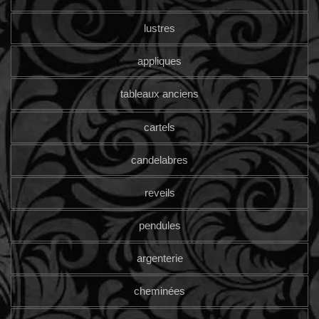
lustres
appliques
tableaux anciens
cartels
candelabres
reveils
pendules
argenterie
cheminées