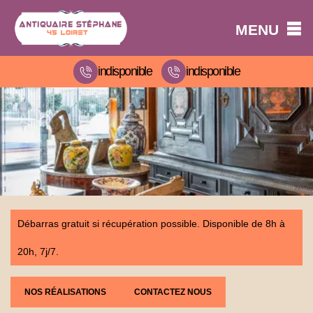
MENU
indisponible
indisponible
Débarras gratuit si récupération possible. Disponible de 8h à
20h, 7j/7.
NOS RÉALISATIONS
CONTACTEZ NOUS