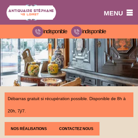
MENU
indisponible
indisponible
Débarras gratuit si récupération possible. Disponible de 8h à
20h, 7j/7.
NOS RÉALISATIONS
CONTACTEZ NOUS