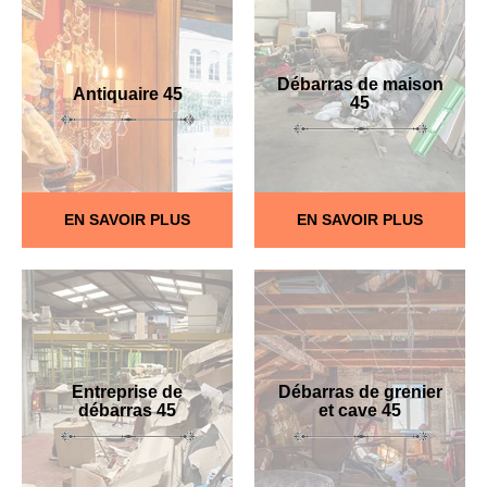
Débarras de maison
Antiquaire 45
45
EN SAVOIR PLUS
EN SAVOIR PLUS
Entreprise de
Débarras de grenier
débarras 45
et cave 45