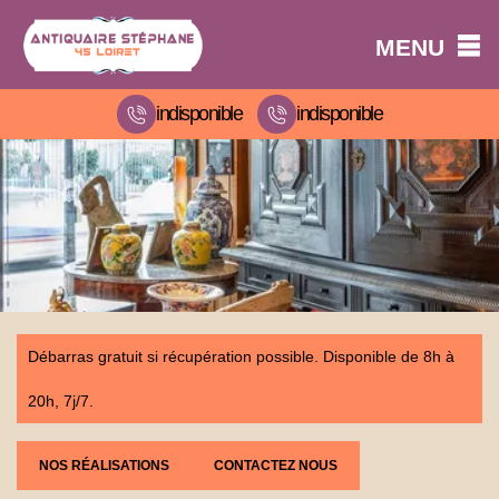
MENU
indisponible
indisponible
Débarras gratuit si récupération possible. Disponible de 8h à
20h, 7j/7.
NOS RÉALISATIONS
CONTACTEZ NOUS