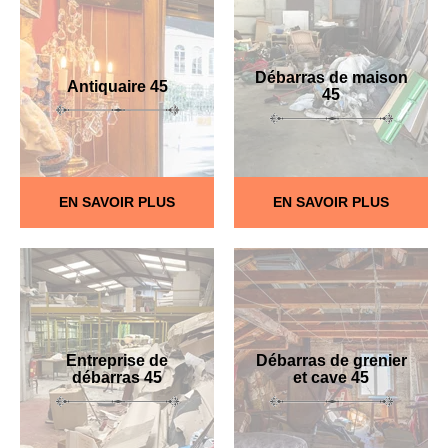
Débarras de maison
Antiquaire 45
45
EN SAVOIR PLUS
EN SAVOIR PLUS
Entreprise de
Débarras de grenier
débarras 45
et cave 45