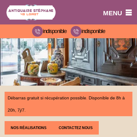
MENU
indisponible
indisponible
Débarras gratuit si récupération possible. Disponible de 8h à
20h, 7j/7.
NOS RÉALISATIONS
CONTACTEZ NOUS