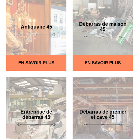
Débarras de maison
Antiquaire 45
45
EN SAVOIR PLUS
EN SAVOIR PLUS
Entreprise de
Débarras de grenier
débarras 45
et cave 45