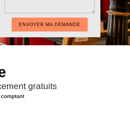
e
cement gratuits
u comptant