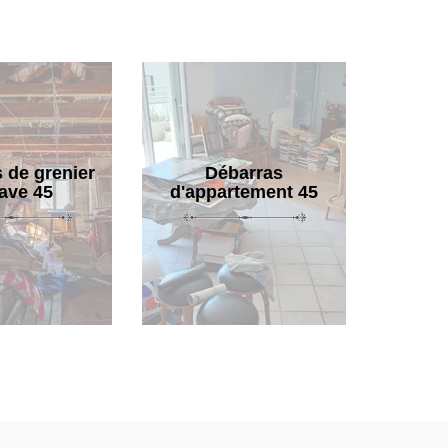
 de grenier
Débarras
cave 45
d'appartement 45