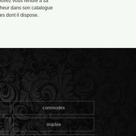
ouvez vous rendre à sa
nheur dans son catalogue
es dont il dispose.
commodes
marbre