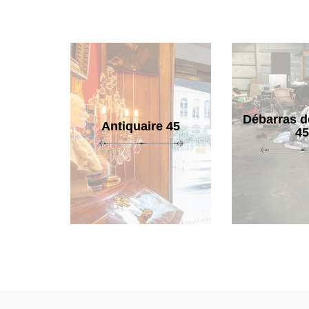
Débarras d
Antiquaire 45
45