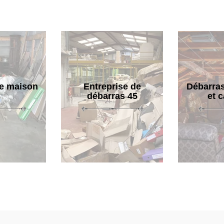
e maison
Entreprise de
Débarras
débarras 45
et 