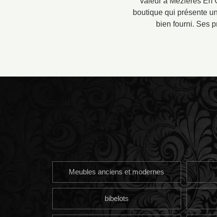
valeur à Mezieres En 
boutique qui présente u
bien fourni. Ses p
Meubles anciens et modernes
bibelots