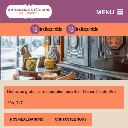
MENU
indisponible
indisponible
Débarras gratuit si récupération possible. Disponible de 8h à
20h, 7j/7.
NOS RÉALISATIONS
CONTACTEZ NOUS