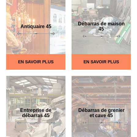
Débarras de maison
Antiquaire 45
45
EN SAVOIR PLUS
EN SAVOIR PLUS
Entreprise de
Débarras de grenier
débarras 45
et cave 45