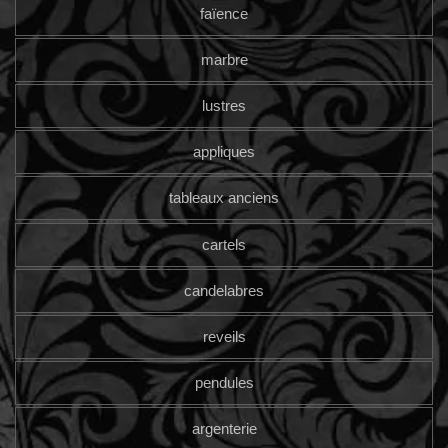
faïence
marbre
lustres
appliques
tableaux anciens
cartels
candelabres
reveils
pendules
argenterie