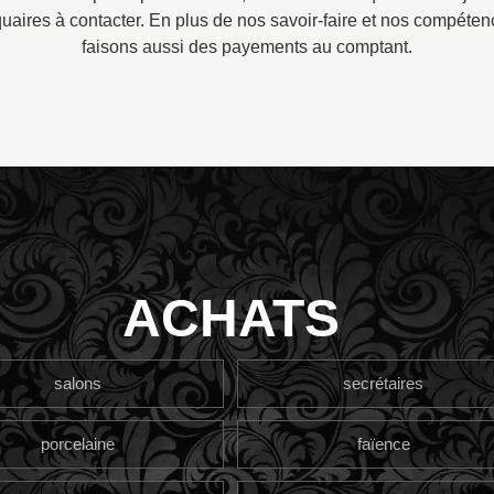
aires à contacter. En plus de nos savoir-faire et nos compéten
faisons aussi des payements au comptant.
ACHATS
salons
secrétaires
porcelaine
faïence