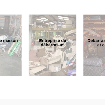
e maison
Entreprise de
Débarras
débarras 45
et 