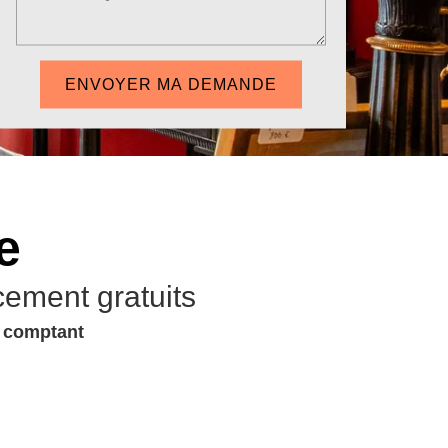
e
cement gratuits
u comptant