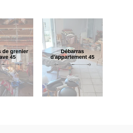
 de grenier
Débarras
cave 45
d'appartement 45