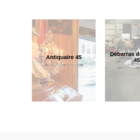
Débarras d
Antiquaire 45
45