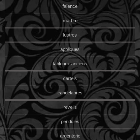
faïence
marbre
lustres
appliques
tableaux anciens
cartels
candelabres
reveils
pendules
argenterie