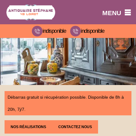
MENU
indisponible
indisponible
Débarras gratuit si récupération possible. Disponible de 8h à
20h, 7j/7.
NOS RÉALISATIONS
CONTACTEZ NOUS