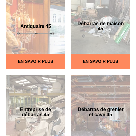
Débarras de maison
Antiquaire 45
45
EN SAVOIR PLUS
EN SAVOIR PLUS
Entreprise de
Débarras de grenier
débarras 45
et cave 45