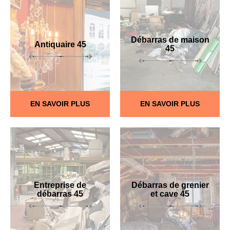
Débarras de maison
Antiquaire 45
45
EN SAVOIR PLUS
EN SAVOIR PLUS
Entreprise de
Débarras de grenier
débarras 45
et cave 45