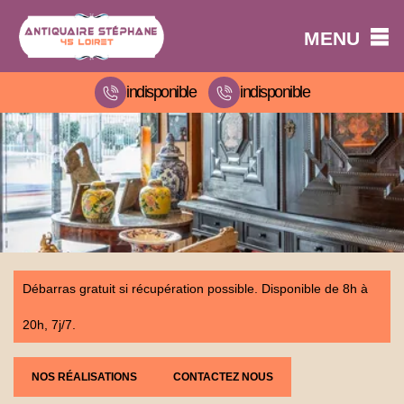
MENU
indisponible
indisponible
Débarras gratuit si récupération possible. Disponible de 8h à
20h, 7j/7.
NOS RÉALISATIONS
CONTACTEZ NOUS