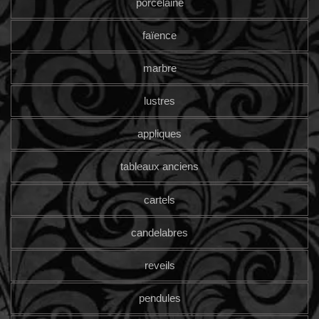
porcelaine
faïence
marbre
lustres
appliques
tableaux anciens
cartels
candelabres
reveils
pendules