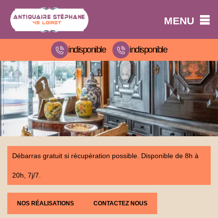
MENU
indisponible
indisponible
Débarras gratuit si récupération possible. Disponible de 8h à
20h, 7j/7.
NOS RÉALISATIONS
CONTACTEZ NOUS