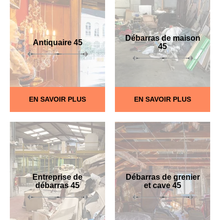
Débarras de maison
Antiquaire 45
45
EN SAVOIR PLUS
EN SAVOIR PLUS
Entreprise de
Débarras de grenier
débarras 45
et cave 45