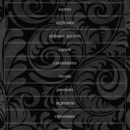
lustres
appliques
tableaux anciens
cartels
candelabres
reveils
pendules
argenterie
cheminées
chenets