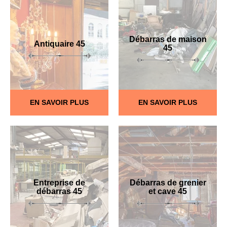
Débarras de maison
Antiquaire 45
45
EN SAVOIR PLUS
EN SAVOIR PLUS
Entreprise de
Débarras de grenier
débarras 45
et cave 45