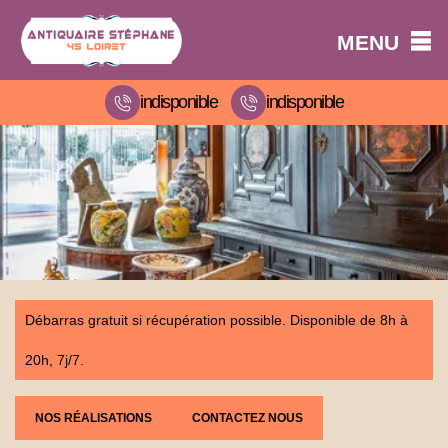
MENU
indisponible
indisponible
Débarras gratuit si récupération possible. Disponible de 8h à
20h, 7j/7.
NOS RÉALISATIONS
CONTACTEZ NOUS