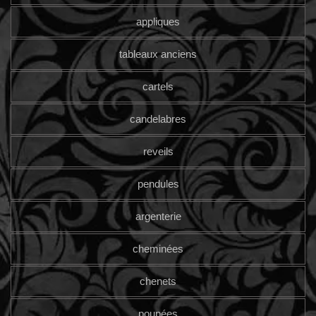
appliques
tableaux anciens
cartels
candelabres
reveils
pendules
argenterie
cheminées
chenets
poupées