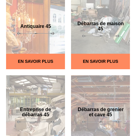
Débarras de maison
Antiquaire 45
45
EN SAVOIR PLUS
EN SAVOIR PLUS
Entreprise de
Débarras de grenier
débarras 45
et cave 45