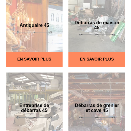
Débarras de maison
Antiquaire 45
45
EN SAVOIR PLUS
EN SAVOIR PLUS
Entreprise de
Débarras de grenier
débarras 45
et cave 45