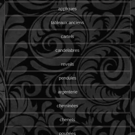
appliques
tableaux anciens
cartels
candelabres
reveils
pendules
argenterie
cheminées
chenets
poupées