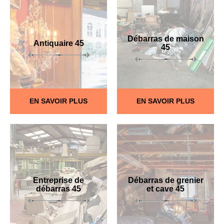
Débarras de maison
Antiquaire 45
45
EN SAVOIR PLUS
EN SAVOIR PLUS
Entreprise de
Débarras de grenier
débarras 45
et cave 45