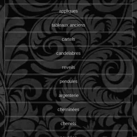
appliques
tableaux anciens
cartels
candelabres
reveils
pendules
argenterie
cheminées
chenets