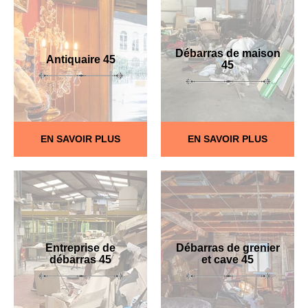
Débarras de maison
Antiquaire 45
45
EN SAVOIR PLUS
EN SAVOIR PLUS
Entreprise de
Débarras de grenier
débarras 45
et cave 45