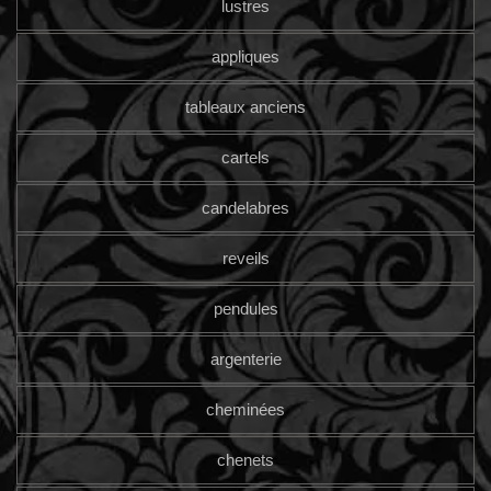
lustres
appliques
tableaux anciens
cartels
candelabres
reveils
pendules
argenterie
cheminées
chenets