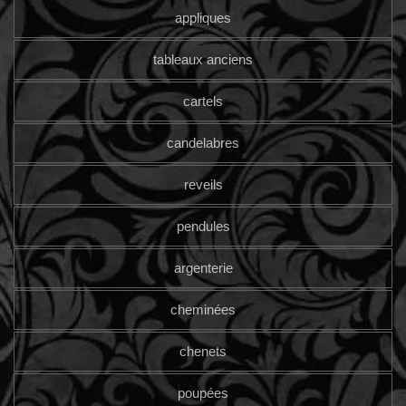
appliques
tableaux anciens
cartels
candelabres
reveils
pendules
argenterie
cheminées
chenets
poupées