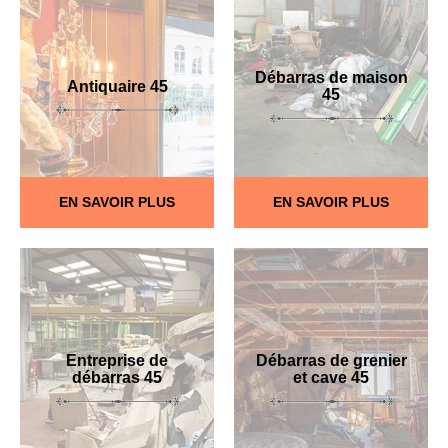
Débarras de maison
Antiquaire 45
45
EN SAVOIR PLUS
EN SAVOIR PLUS
Entreprise de
Débarras de grenier
débarras 45
et cave 45