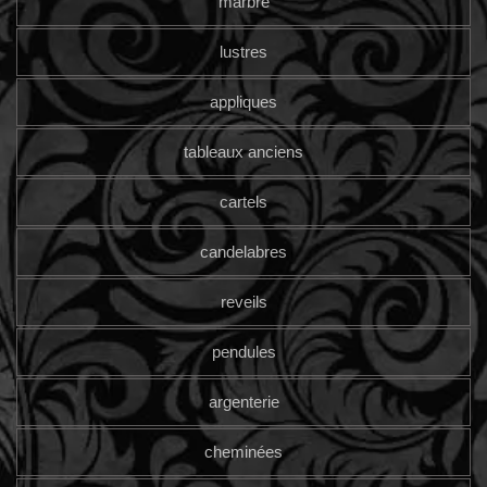
marbre
lustres
appliques
tableaux anciens
cartels
candelabres
reveils
pendules
argenterie
cheminées