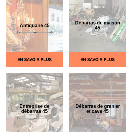
Débarras de maison
Antiquaire 45
45
EN SAVOIR PLUS
EN SAVOIR PLUS
Entreprise de
Débarras de grenier
débarras 45
et cave 45