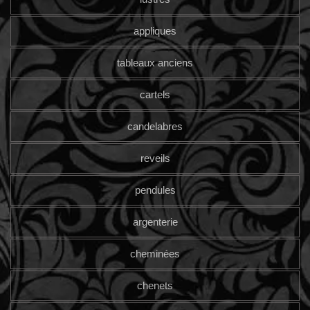
appliques
tableaux anciens
cartels
candelabres
reveils
pendules
argenterie
cheminées
chenets