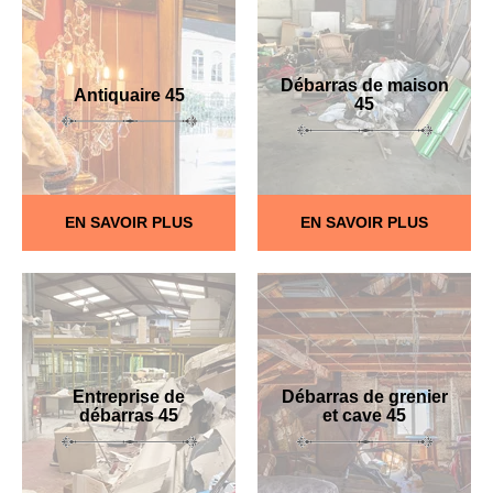
Débarras de maison
Antiquaire 45
45
EN SAVOIR PLUS
EN SAVOIR PLUS
Entreprise de
Débarras de grenier
débarras 45
et cave 45