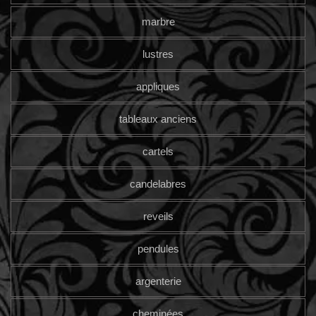
marbre
lustres
appliques
tableaux anciens
cartels
candelabres
reveils
pendules
argenterie
cheminées