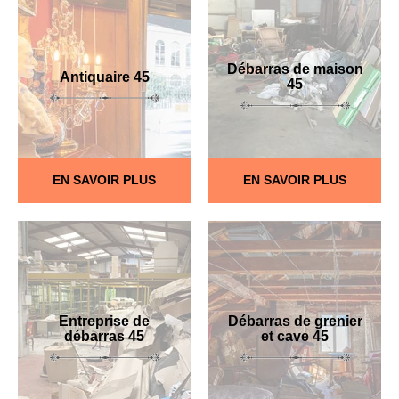
Débarras de maison
Antiquaire 45
45
EN SAVOIR PLUS
EN SAVOIR PLUS
Entreprise de
Débarras de grenier
débarras 45
et cave 45