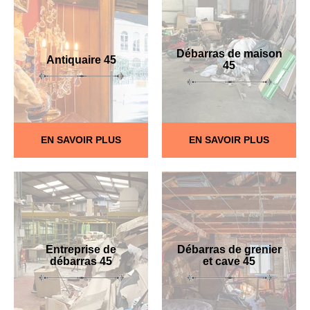
Débarras de maison
Antiquaire 45
45
EN SAVOIR PLUS
EN SAVOIR PLUS
Entreprise de
Débarras de grenier
débarras 45
et cave 45