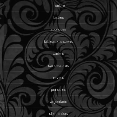
marbre
lustres
appliques
tableaux anciens
cartels
candelabres
reveils
pendules
argenterie
cheminées