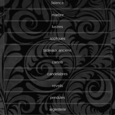
faïence
marbre
lustres
appliques
tableaux anciens
cartels
candelabres
reveils
pendules
argenterie