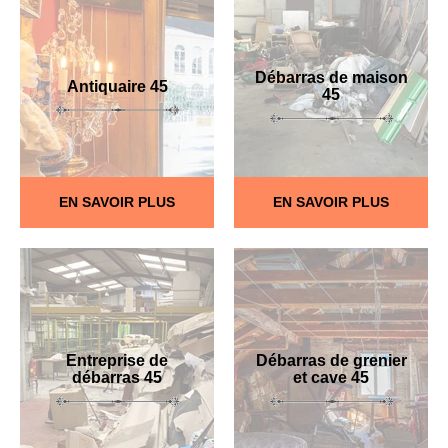
Débarras de maison
Antiquaire 45
45
EN SAVOIR PLUS
EN SAVOIR PLUS
Entreprise de
Débarras de grenier
débarras 45
et cave 45