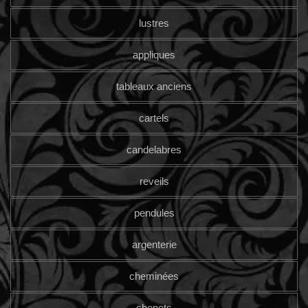
lustres
appliques
tableaux anciens
cartels
candelabres
reveils
pendules
argenterie
cheminées
chenets