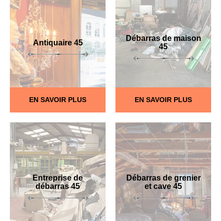
Débarras de maison
Antiquaire 45
45
EN SAVOIR PLUS
EN SAVOIR PLUS
Entreprise de
Débarras de grenier
débarras 45
et cave 45