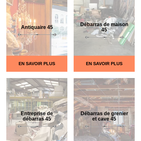
Débarras de maison
Antiquaire 45
45
EN SAVOIR PLUS
EN SAVOIR PLUS
Entreprise de
Débarras de grenier
débarras 45
et cave 45