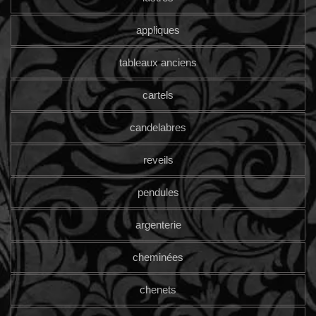
appliques
tableaux anciens
cartels
candelabres
reveils
pendules
argenterie
cheminées
chenets