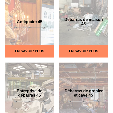
Débarras de maison
Antiquaire 45
45
EN SAVOIR PLUS
EN SAVOIR PLUS
Entreprise de
Débarras de grenier
débarras 45
et cave 45