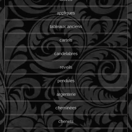
appliques
tableaux anciens
cartels
candelabres
reveils
pendules
argenterie
cheminées
chenets