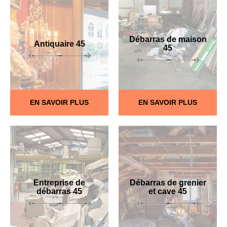
Débarras de maison
Antiquaire 45
45
EN SAVOIR PLUS
EN SAVOIR PLUS
Entreprise de
Débarras de grenier
débarras 45
et cave 45