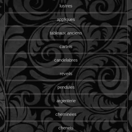
lustres
appliques
tableaux anciens
cartels
candelabres
reveils
pendules
argenterie
cheminées
chenets