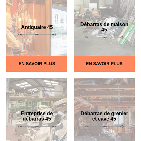
Débarras de maison
Antiquaire 45
45
EN SAVOIR PLUS
EN SAVOIR PLUS
Entreprise de
Débarras de grenier
débarras 45
et cave 45