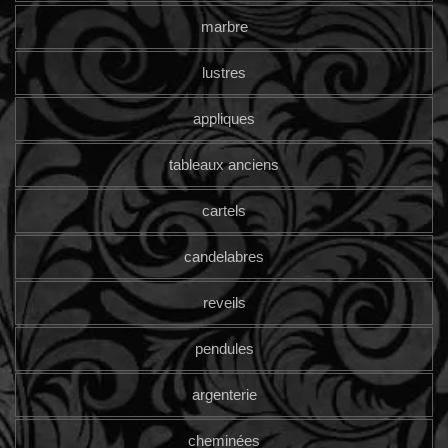
marbre
lustres
appliques
tableaux anciens
cartels
candelabres
reveils
pendules
argenterie
cheminées