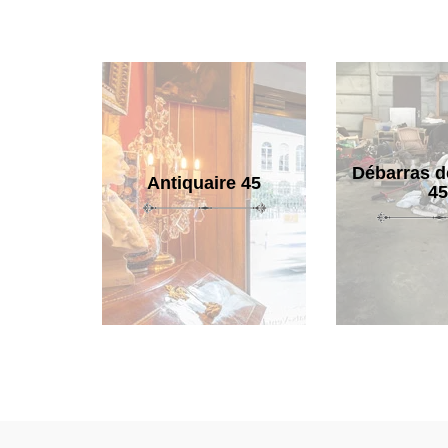
Débarras d
Antiquaire 45
45