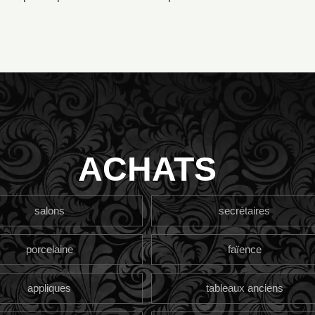
ACHATS
salons
secrétaires
porcelaine
faïence
appliques
tableaux anciens