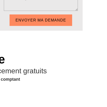
e
cement gratuits
u comptant