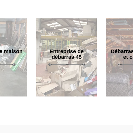
e maison
Entreprise de
Débarras
débarras 45
et 