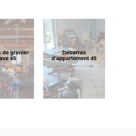
 de grenier
Débarras
cave 45
d'appartement 45