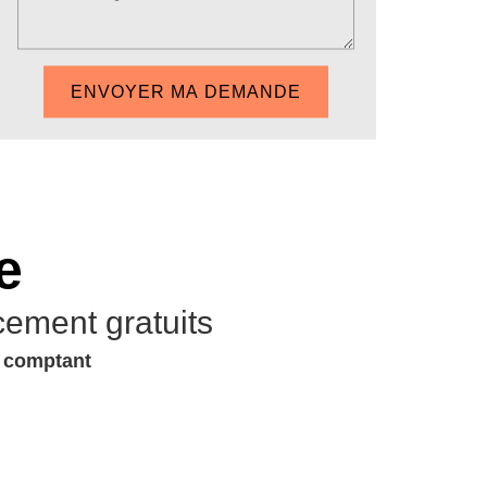
e
cement gratuits
u comptant