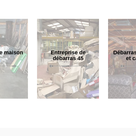
e maison
Entreprise de
Débarras
débarras 45
et 