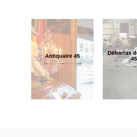
Débarras d
Antiquaire 45
45