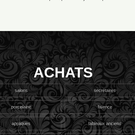
ACHATS
salons
secrétaires
porcelaine
faïence
appliques
tableaux anciens