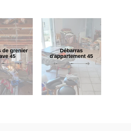
 de grenier
Débarras
cave 45
d'appartement 45