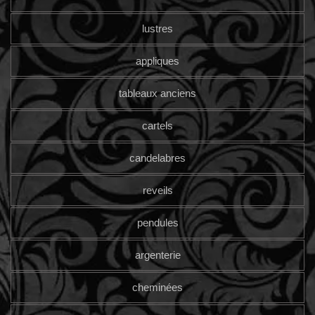
lustres
appliques
tableaux anciens
cartels
candelabres
reveils
pendules
argenterie
cheminées