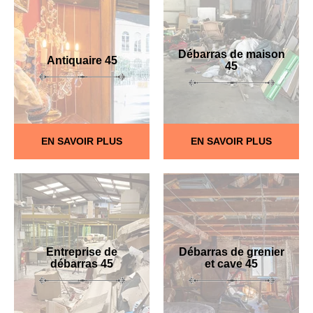
Débarras de maison
Antiquaire 45
45
EN SAVOIR PLUS
EN SAVOIR PLUS
Entreprise de
Débarras de grenier
débarras 45
et cave 45