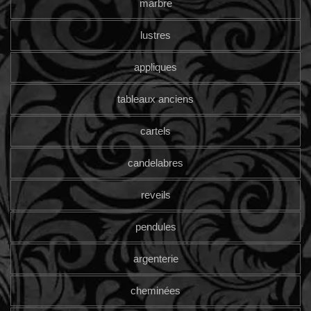
marbre
lustres
appliques
tableaux anciens
cartels
candelabres
reveils
pendules
argenterie
cheminées