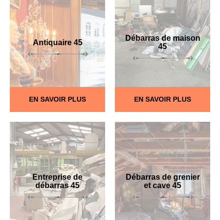
Débarras de maison
Antiquaire 45
45
EN SAVOIR PLUS
EN SAVOIR PLUS
Entreprise de
Débarras de grenier
débarras 45
et cave 45