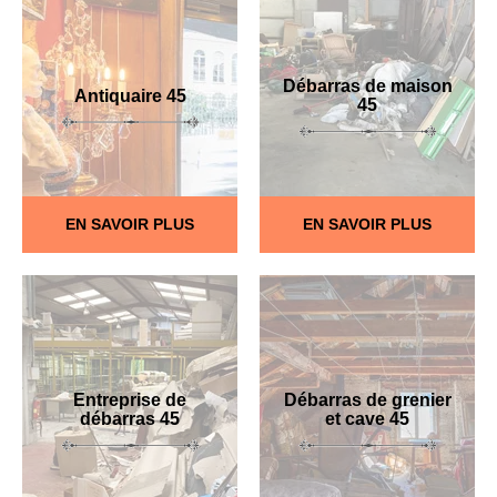
Débarras de maison
Antiquaire 45
45
EN SAVOIR PLUS
EN SAVOIR PLUS
Entreprise de
Débarras de grenier
débarras 45
et cave 45