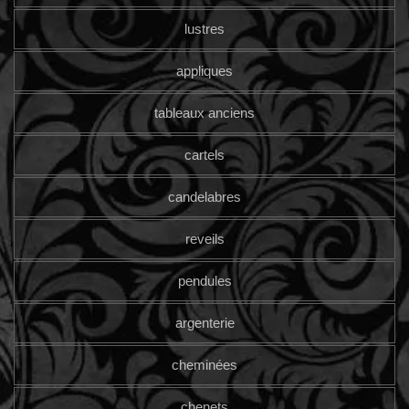
lustres
appliques
tableaux anciens
cartels
candelabres
reveils
pendules
argenterie
cheminées
chenets