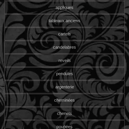
appliques
tableaux anciens
cartels
candelabres
reveils
pendules
argenterie
cheminées
chenets
poupées