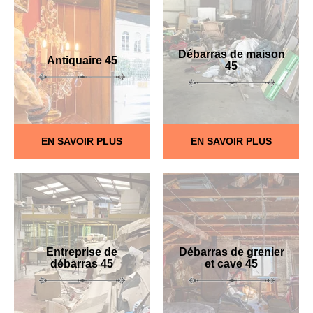
Débarras de maison
Antiquaire 45
45
EN SAVOIR PLUS
EN SAVOIR PLUS
Entreprise de
Débarras de grenier
débarras 45
et cave 45