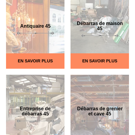
Débarras de maison
Antiquaire 45
45
EN SAVOIR PLUS
EN SAVOIR PLUS
Entreprise de
Débarras de grenier
débarras 45
et cave 45