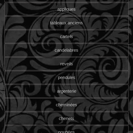
appliques
tableaux anciens
cartels
candelabres
reveils
pendules
argenterie
cheminées
chenets
poupées