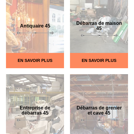
Débarras de maison
Antiquaire 45
45
EN SAVOIR PLUS
EN SAVOIR PLUS
Entreprise de
Débarras de grenier
débarras 45
et cave 45