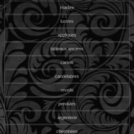
marbre
lustres
appliques
tableaux anciens
cartels
candelabres
reveils
pendules
argenterie
cheminées