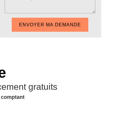
e
cement gratuits
u comptant