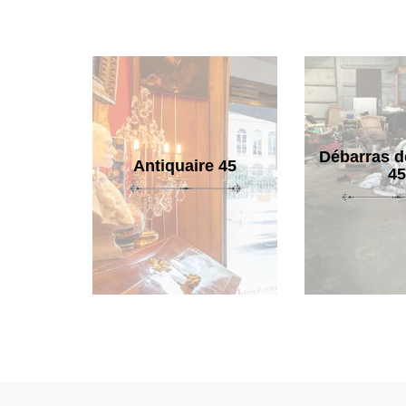
Débarras d
Antiquaire 45
45