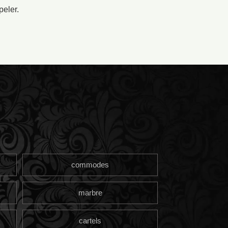
peler.
commodes
marbre
cartels