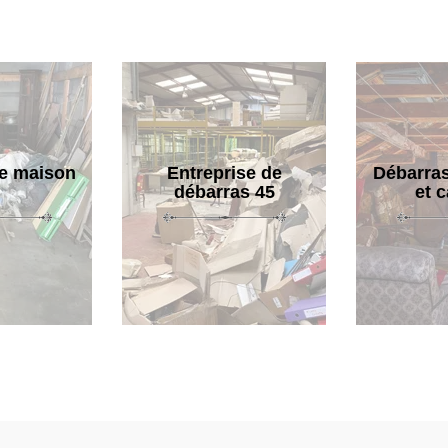
e maison
Entreprise de
Débarras
débarras 45
et 