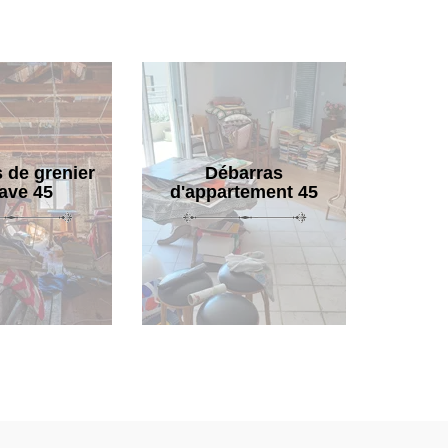
 de grenier
Débarras
cave 45
d'appartement 45