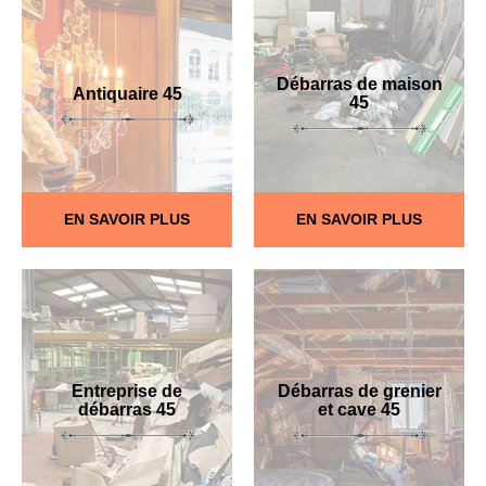
Débarras de maison
Antiquaire 45
45
EN SAVOIR PLUS
EN SAVOIR PLUS
Entreprise de
Débarras de grenier
débarras 45
et cave 45