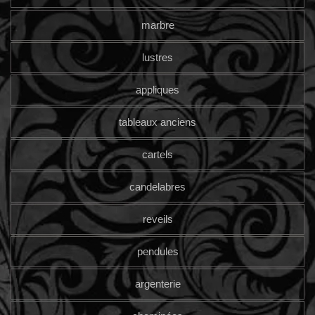
marbre
lustres
appliques
tableaux anciens
cartels
candelabres
reveils
pendules
argenterie