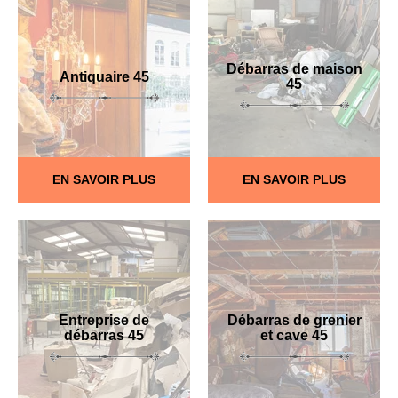
Débarras de maison
Antiquaire 45
45
EN SAVOIR PLUS
EN SAVOIR PLUS
Entreprise de
Débarras de grenier
débarras 45
et cave 45