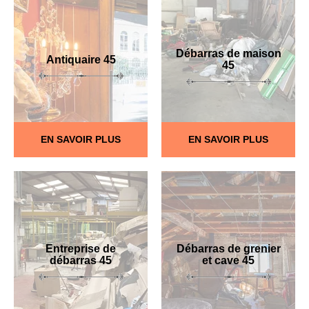
Débarras de maison
Antiquaire 45
45
EN SAVOIR PLUS
EN SAVOIR PLUS
Entreprise de
Débarras de grenier
débarras 45
et cave 45