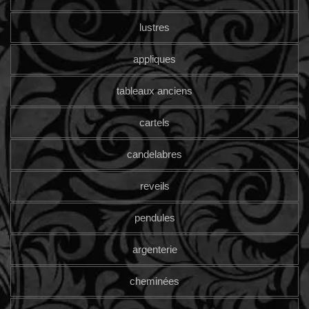
lustres
appliques
tableaux anciens
cartels
candelabres
reveils
pendules
argenterie
cheminées