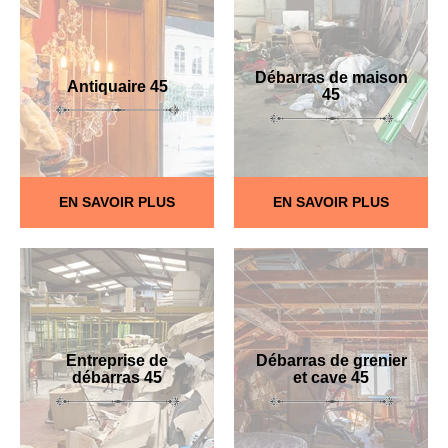
Débarras de maison
Antiquaire 45
45
EN SAVOIR PLUS
EN SAVOIR PLUS
Entreprise de
Débarras de grenier
débarras 45
et cave 45