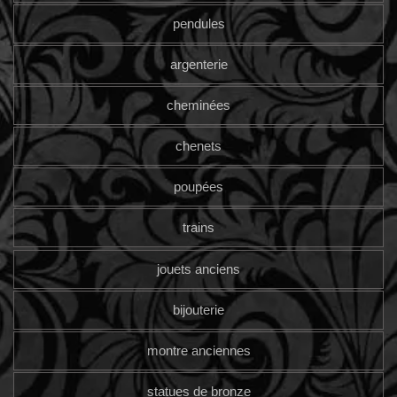
pendules
argenterie
cheminées
chenets
poupées
trains
jouets anciens
bijouterie
montre anciennes
statues de bronze