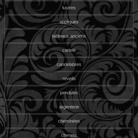
lustres
appliques
tableaux anciens
cartels
candelabres
reveils
pendules
argenterie
cheminées
chenets