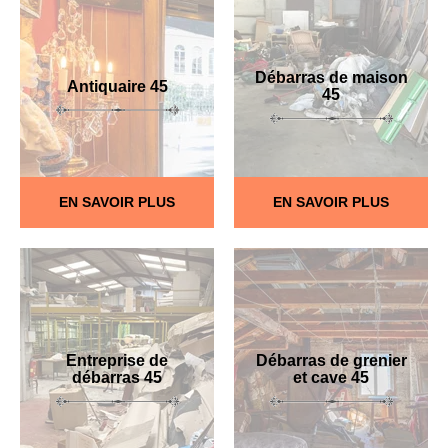
Débarras de maison
Antiquaire 45
45
EN SAVOIR PLUS
EN SAVOIR PLUS
Entreprise de
Débarras de grenier
débarras 45
et cave 45