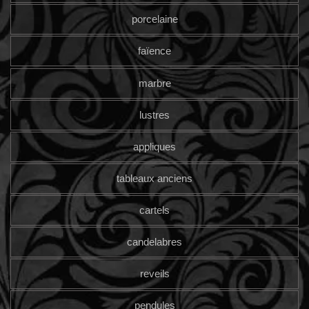
porcelaine
faïence
marbre
lustres
appliques
tableaux anciens
cartels
candelabres
reveils
pendules