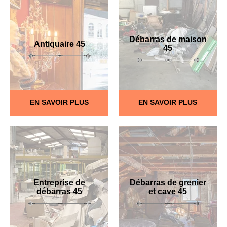
Débarras de maison
Antiquaire 45
45
EN SAVOIR PLUS
EN SAVOIR PLUS
Entreprise de
Débarras de grenier
débarras 45
et cave 45