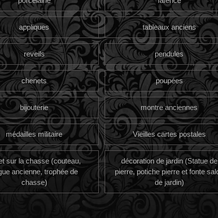
porcelaine
faïence
appliques
tableaux anciens
reveils
pendules
chenets
poupées
bijouterie
montre anciennes
médailles militaire
Vieilles cartes postales
et sur la chasse (couteau,
décoration de jardin (Statue de
gue ancienne, trophée de
pierre, potiche pierre et fonte sal
chasse)
de jardin)