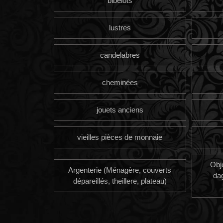
bibelots
lustres
candelabres
cheminées
jouets anciens
vieilles pièces de monnaie
Obj
Argenterie (Ménagère, couverts
da
dépareillés, theillere, plateau)