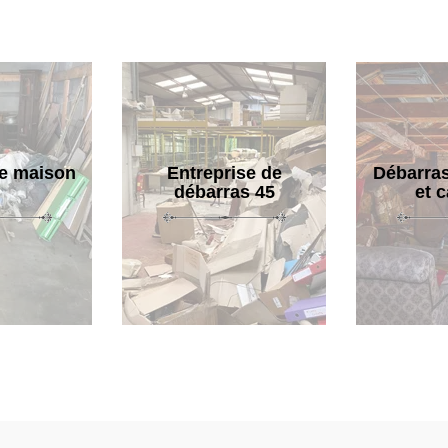
e maison
Entreprise de
Débarras
débarras 45
et 