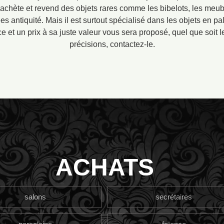
Il achète et revend des objets rares comme les bibelots, les meu
es antiquité. Mais il est surtout spécialisé dans les objets en p
e et un prix à sa juste valeur vous sera proposé, quel que soit l
précisions, contactez-le.
ACHATS
salons
secrétaires