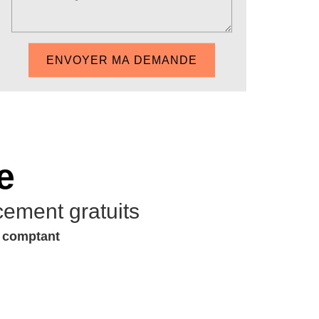
e
cement gratuits
u comptant