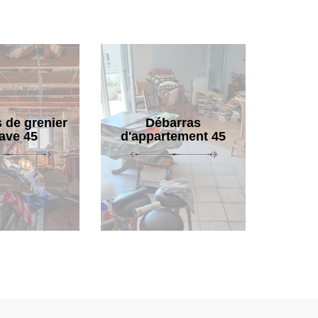
 de grenier
Débarras
cave 45
d'appartement 45