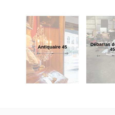
Débarras d
Antiquaire 45
45