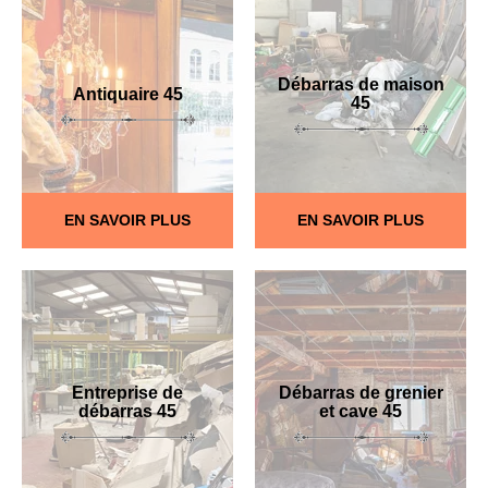
Débarras de maison
Antiquaire 45
45
EN SAVOIR PLUS
EN SAVOIR PLUS
Entreprise de
Débarras de grenier
débarras 45
et cave 45