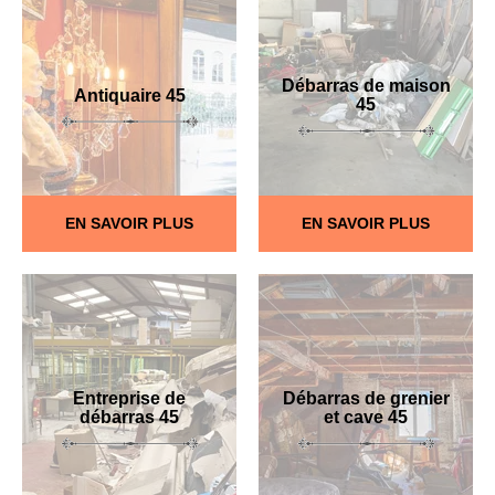
Débarras de maison
Antiquaire 45
45
EN SAVOIR PLUS
EN SAVOIR PLUS
Entreprise de
Débarras de grenier
débarras 45
et cave 45