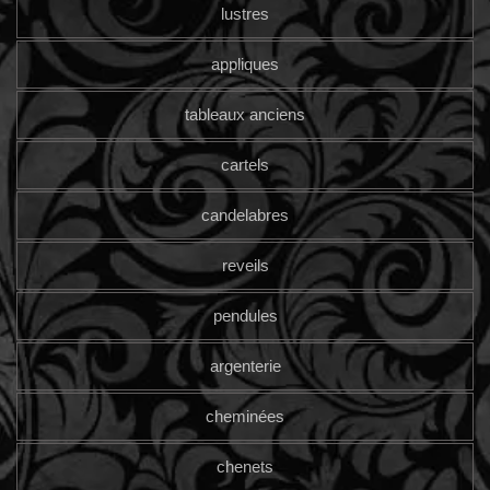
lustres
appliques
tableaux anciens
cartels
candelabres
reveils
pendules
argenterie
cheminées
chenets