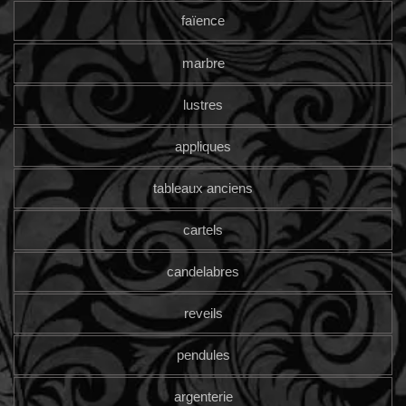
faïence
marbre
lustres
appliques
tableaux anciens
cartels
candelabres
reveils
pendules
argenterie