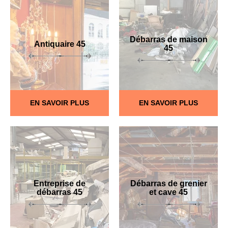
Débarras de maison
Antiquaire 45
45
EN SAVOIR PLUS
EN SAVOIR PLUS
Entreprise de
Débarras de grenier
débarras 45
et cave 45