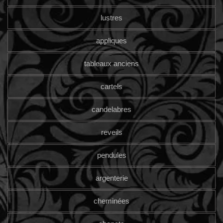
lustres
appliques
tableaux anciens
cartels
candelabres
reveils
pendules
argenterie
cheminées