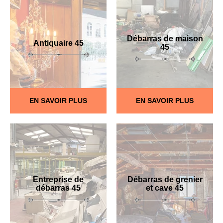
Débarras de maison
Antiquaire 45
45
EN SAVOIR PLUS
EN SAVOIR PLUS
Entreprise de
Débarras de grenier
débarras 45
et cave 45